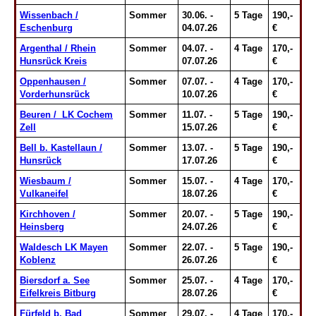
Wissenbach /
Sommer
30.06. -
5 Tage
190,-
Eschenburg
04.07.26
€
Argenthal / Rhein
Sommer
04.07. -
4 Tage
170,-
Hunsrück Kreis
07.07.26
€
Oppenhausen /
Sommer
07.07. -
4 Tage
170,-
Vorderhunsrück
10.07.26
€
Beuren / LK Cochem
Sommer
11.07. -
5 Tage
190,-
Zell
15.07.26
€
Bell b. Kastellaun /
Sommer
13.07. -
5 Tage
190,-
Hunsrück
17.07.26
€
Wiesbaum /
Sommer
15.07. -
4 Tage
170,-
Vulkaneifel
18.07.26
€
Kirchhoven /
Sommer
20.07. -
5 Tage
190,-
Heinsberg
24.07.26
€
Waldesch LK Mayen
Sommer
22.07. -
5 Tage
190,-
Koblenz
26.07.26
€
Biersdorf a. See
Sommer
25.07. -
4 Tage
170,-
Eifelkreis Bitburg
28.07.26
€
Fürfeld b. Bad
Sommer
29.07. -
4 Tage
170,-