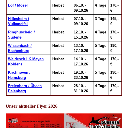
Löf / Mosel
Herbst
06.10. -
4 Tage
170,-
09.10.26
€
Hillesheim /
Herbst
07.10. -
3 Tage
145,-
Vulkaneifel
09.10.26
€
Ringhuscheid /
Herbst
12.10. -
4 Tage
170,-
Südeifel
15.10.26
€
Wissenbach /
Herbst
13.10. -
5 Tage
190,-
Eschenburg
17.10.26
€
Waldesch LK Mayen
Herbst
14.10. -
4 Tage
170,-
Koblenz
17.10.26
€
Kirchhoven /
Herbst
19.10. -
5 Tage
190,-
Heinsberg
23.10.26
€
Frelenberg / Übach
Herbst
28.10. -
4 Tage
170,-
Palenberg
31.10.26
€
Unser aktueller Flyer 2026