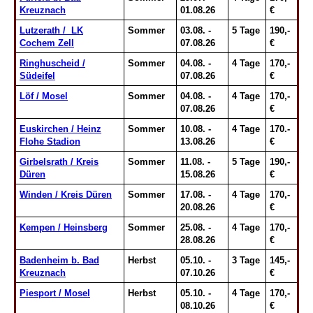
Kreuznach
01.08.26
€
Lutzerath / LK
Sommer
03.08. -
5 Tage
190,-
Cochem Zell
07.08.26
€
Ringhuscheid /
Sommer
04.08. -
4 Tage
170,-
Südeifel
07.08.26
€
Löf / Mosel
Sommer
04.08. -
4 Tage
170,-
07.08.26
€
Euskirchen / Heinz
Sommer
10.08. -
4 Tage
170.-
Flohe Stadion
13.08.26
€
Girbelsrath / Kreis
Sommer
11.08. -
5 Tage
190,-
Düren
15.08.26
€
Winden / Kreis Düren
Sommer
17.08. -
4 Tage
170,-
20.08.26
€
Kempen / Heinsberg
Sommer
25.08. -
4 Tage
170,-
28.08.26
€
Badenheim b. Bad
Herbst
05.10. -
3 Tage
145,-
Kreuznach
07.10.26
€
Piesport / Mosel
Herbst
05.10. -
4 Tage
170,-
08.10.26
€