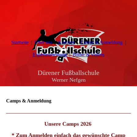
Startseite
Über uns
Konzept
Camps & Anmeldung
Expertenmeinung
Bilder & Videos
Dürener Fußballschule
Werner Nefgen
Camps & Anmeldung
Unsere Camps 2026
* Zum Anmelden einfach das gewünschte Camp