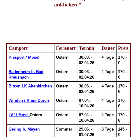
anklicken *
Camport
Ferienart
Termin
Dauer
Preis
Piesport / Mosel
Ostern
30.03. -
4 Tage
170.-
02.04.26
€
Badenheim b. Bad
Ostern
30.03. -
4 Tage
170,-
Kreuznach
02.04.26
€
Bitzen LK Altenkirchen
Ostern
30.03. -
4 Tage
170,-
02.04.26
€
Winden / Kreis Düren
Ostern
07.04. -
4 Tage
170,-
10.04.26
€
Löf / Mosel
Ostern
Ostern
07.04. -
4 Tage
170,-
10.04.26
€
Gering b. Mayen
Sommer
29.06. -
3 Tage
145,-
01.07.26
€